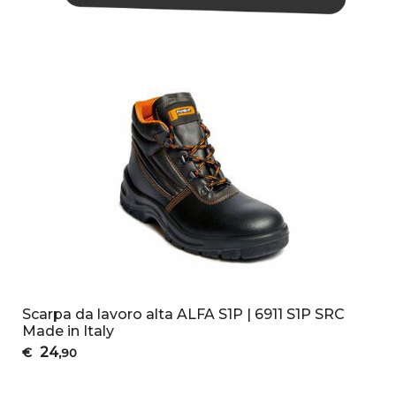
Scarpa da lavoro alta ALFA S1P | 6911 S1P SRC
Made in Italy
24
€
,90