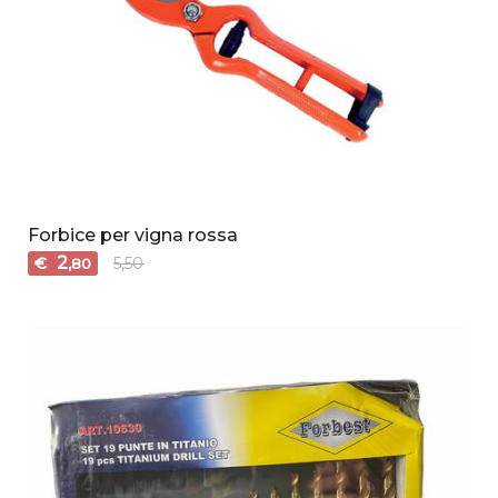
Forbice per vigna rossa
2
€
5,50
,80