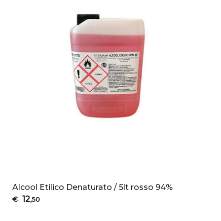
Alcool Etilico Denaturato / 5lt rosso 94%
12
€
,50