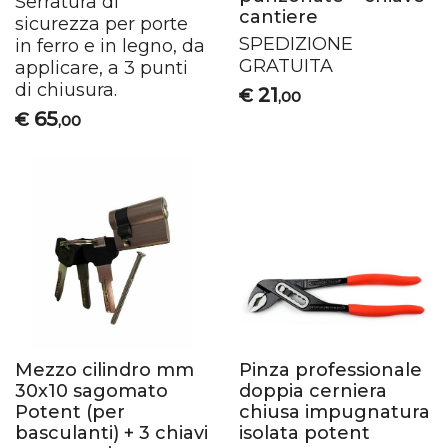
Serratura di
cantiere
sicurezza per porte
SPEDIZIONE
in ferro e in legno, da
GRATUITA
applicare, a 3 punti
di chiusura.
21
€
,00
65
€
,00
Mezzo cilindro mm
Pinza professionale
30x10 sagomato
doppia cerniera
Potent (per
chiusa impugnatura
basculanti) + 3 chiavi
isolata potent