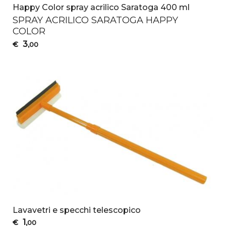
Happy Color spray acrilico Saratoga 400 ml
SPRAY
ACRILICO
SARATOGA
HAPPY
COLOR
3
€
,00
Lavavetri e specchi telescopico
1
€
,00