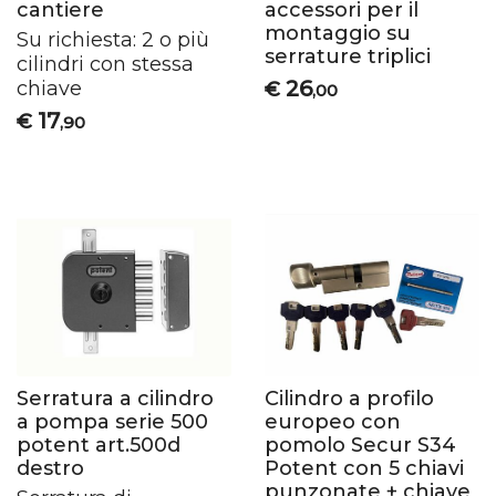
cantiere
accessori per il
montaggio su
Su richiesta: 2 o più
serrature triplici
cilindri con stessa
26
chiave
€
,00
17
€
,90
Serratura a cilindro
Cilindro a profilo
a pompa serie 500
europeo con
potent art.500d
pomolo Secur S34
destro
Potent con 5 chiavi
punzonate + chiave