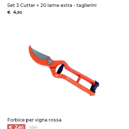
Set 3 Cutter + 20 lame extra - taglierini
4
€
,90
Forbice per vigna rossa
2
€
5,50
,80