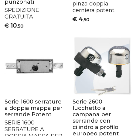
punzonati
pinza doppia
SPEDIZIONE
cerniera potent
GRATUITA
4
€
,50
10
€
,50
Serie 1600 serrature
Serie 2600
a doppia mappa per
lucchetto a
serrande Potent
campana per
serrande con
SERIE
1600
cilindro a profilo
SERRATURE
A
europeo potent