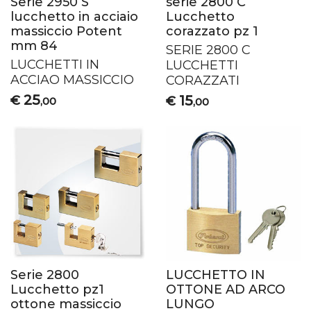
Serie 2950 S
serie 2800 C
lucchetto in acciaio
Lucchetto
massiccio Potent
corazzato pz 1
mm 84
SERIE
2800 C
LUCCHETTI
IN
LUCCHETTI
ACCIAO
MASSICCIO
CORAZZATI
25
15
€
€
,00
,00
Serie 2800
LUCCHETTO IN
Lucchetto pz1
OTTONE AD ARCO
ottone massiccio
LUNGO