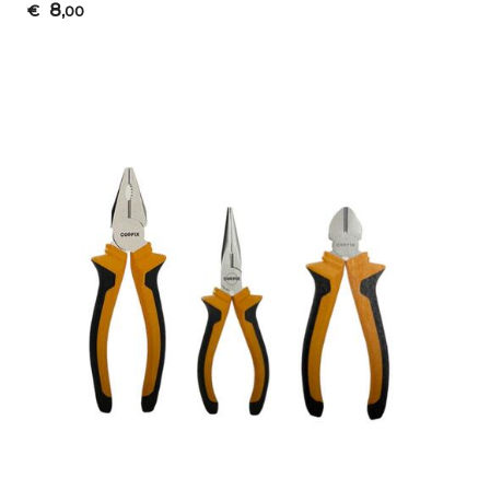
8
€
,00