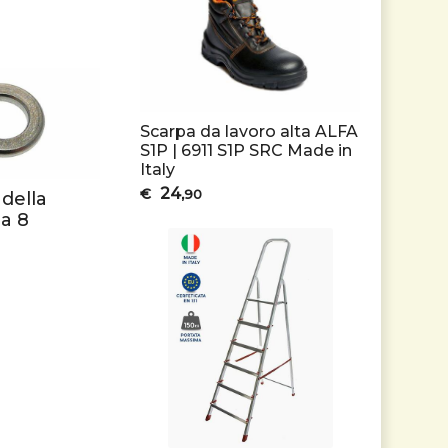
Scarpa da lavoro alta ALFA
S1P | 6911 S1P SRC Made in
Italy
24
€
,90
della
a 8