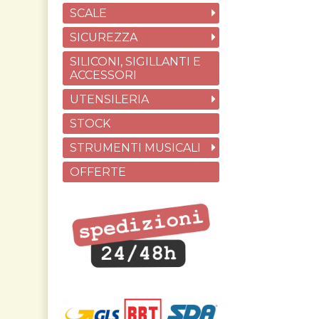
SCALE
SICUREZZA
SILICONI, SIGILLANTI E
ACCESSORI
UTENSILERIA
STOCK
STRUMENTI MUSICALI
OFFERTE