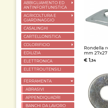
ABBIGLIAMENTO ED
ANTINFORTUNISTICA
AGRICOLTURA E
GIARDINAGGIO
CASALINGHI
CARTELLONISTICA
COLORIFICIO
Rondella 
mm 27x27
EDILIZIA
1
€
,34
ELETTRONICA
ELETTROUTENSILI
FERRAMENTA
ABRASIVI
APPENDIQUADRI
BANCHI DA LAVORO