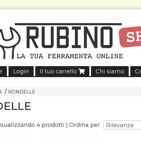
e
Login
Il tuo carrello
Chi siamo
Co
A
RONDELLE
ELLE
visualizzando 4 prodotti | Ordina per:
Rilevanza