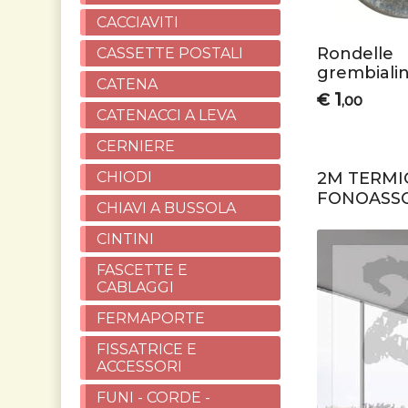
CACCIAVITI
Rondelle
CASSETTE POSTALI
grembialin
CATENA
1
€
,00
CATENACCI A LEVA
CERNIERE
CHIODI
2M TERMIC
FONOASSO
CHIAVI A BUSSOLA
CINTINI
FASCETTE E
CABLAGGI
FERMAPORTE
FISSATRICE E
ACCESSORI
FUNI - CORDE -