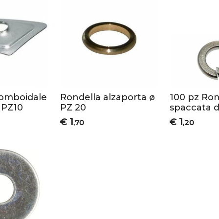
romboidale
Rondella alzaporta ø
100 pz Ron
 PZ10
PZ 20
spaccata d
1
1
€
€
,70
,20