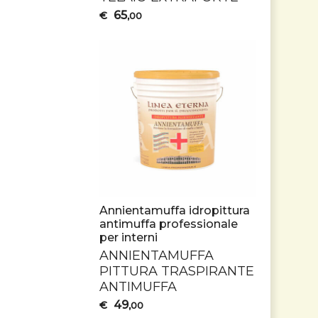
65
€
,00
Annientamuffa idropittura
antimuffa professionale
per interni
ANNIENTAMUFFA
PITTURA
TRASPIRANTE
ANTIMUFFA
49
€
,00