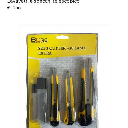
Lavavetri e specchi telescopico
1
€
,00