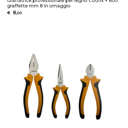
Graffatrice professionale per legno Coofix + 600
graffette mm 8 in omaggio
8
€
,00