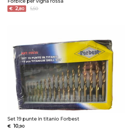
Forbice per vigna rossa
2
€
5,50
,80
Set 19 punte in titanio Forbest
10
€
,90