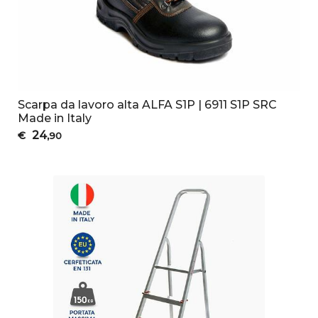
Scarpa da lavoro alta ALFA S1P | 6911 S1P SRC
Made in Italy
24
€
,90