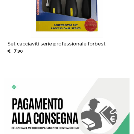
Set cacciaviti serie professionale forbest
7
€
,90