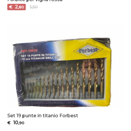
2
€
5,50
,80
Set 19 punte in titanio Forbest
10
€
,90