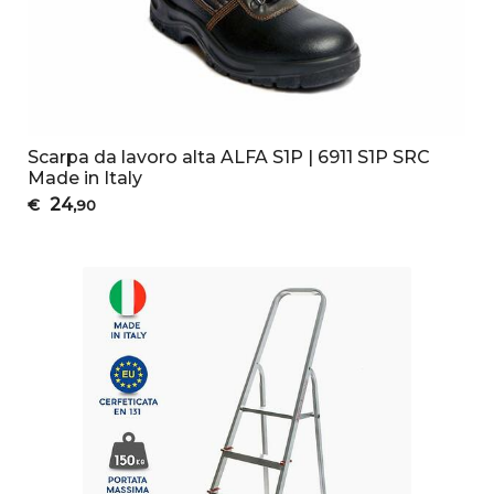
Scarpa da lavoro alta ALFA S1P | 6911 S1P SRC
Made in Italy
24
€
,90