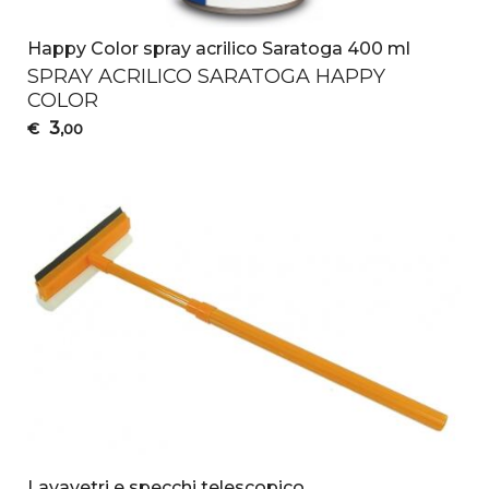
Happy Color spray acrilico Saratoga 400 ml
SPRAY
ACRILICO
SARATOGA
HAPPY
COLOR
3
€
,00
Lavavetri e specchi telescopico