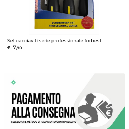
Set cacciaviti serie professionale forbest
7
€
,90