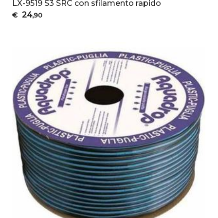
LX-9519 S3 SRC con sfilamento rapido
24
€
,90