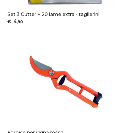
Set 3 Cutter + 20 lame extra - taglierini
4
€
,90
Forbice per vigna rossa