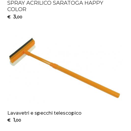
SPRAY
ACRILICO
SARATOGA
HAPPY
COLOR
3
€
,00
Lavavetri e specchi telescopico
1
€
,00