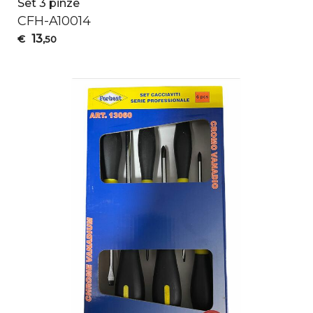
Set 3 pinze
CFH
-A10014
13
€
,50