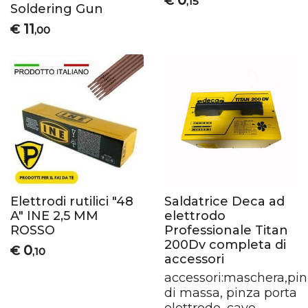
0
€
,15
Soldering Gun
11
€
,00
Elettrodi rutilici "48
Saldatrice Deca ad
A" INE 2,5 MM
elettrodo
ROSSO
Professionale Titan
200Dv completa di
0
€
,10
accessori
accessori:maschera,pi
di massa, pinza porta