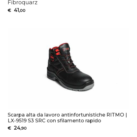
Fibroquarz
41
€
,00
Scarpa alta da lavoro antinfortunistiche RITMO |
LX-9519 S3 SRC con sfilamento rapido
24
€
,90