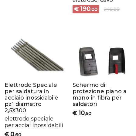
elettrodo, cavo
190
€
,00
240,00
Elettrodo Speciale
Schermo di
per saldatura in
protezione piano a
acciaio inossidabile
mano in fibra per
pz1 diametro
saldatori
2,5X300
10
€
,50
elettrodo speciale
per acciai inossidabili
0
€
,60