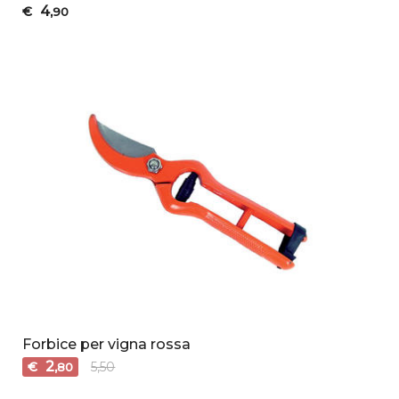
4
€
,90
Forbice per vigna rossa
2
€
5,50
,80