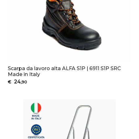
Scarpa da lavoro alta ALFA S1P | 6911 S1P SRC
Made in Italy
24
€
,90