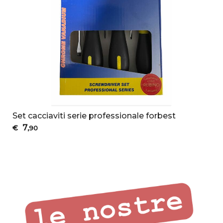
Set cacciaviti serie professionale forbest
7
€
,90