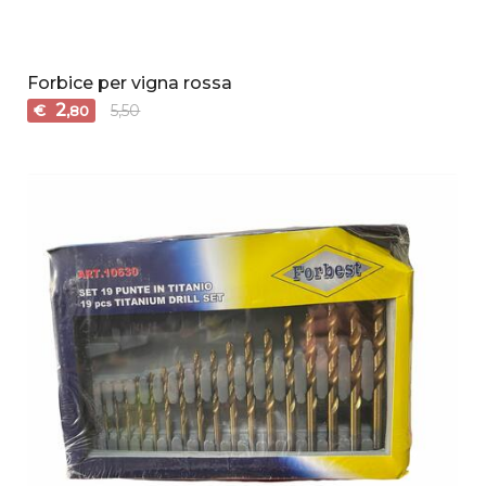
Forbice per vigna rossa
2
€
5,50
,80