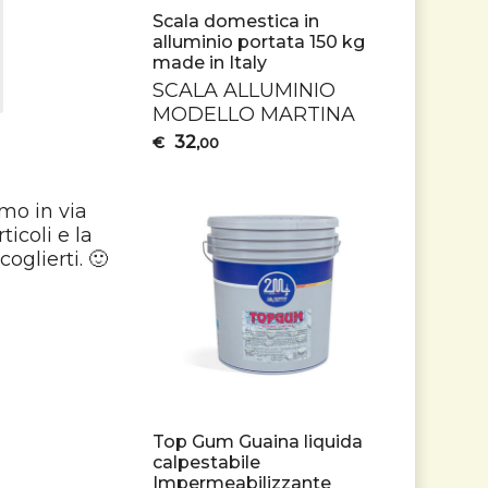
Scala domestica in
alluminio portata 150 kg
made in Italy
SCALA
ALLUMINIO
MODELLO
MARTINA
32
€
,00
mo in via
icoli e la
oglierti. 🙂
Top Gum Guaina liquida
calpestabile
Impermeabilizzante