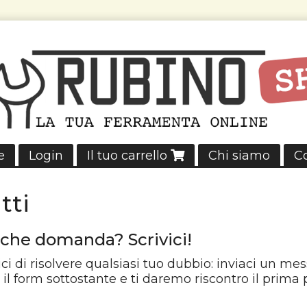
e
Login
Il tuo carrello
Chi siamo
Co
tti
lche domanda? Scrivici!
ci di risolvere qualsiasi tuo dubbio: inviaci un me
 il form sottostante e ti daremo riscontro il prima p