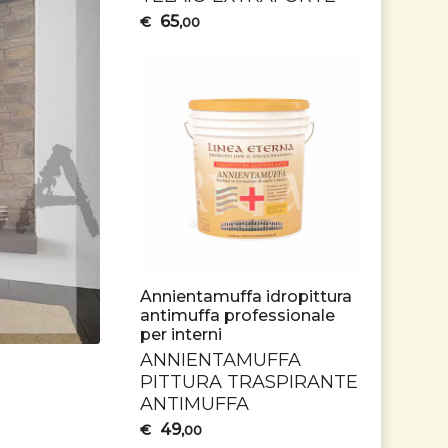
65
€
,00
Annientamuffa idropittura
antimuffa professionale
per interni
ANNIENTAMUFFA
PITTURA
TRASPIRANTE
ANTIMUFFA
49
€
,00