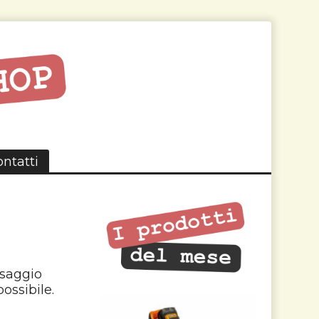
ntatti
ssaggio
ossibile.