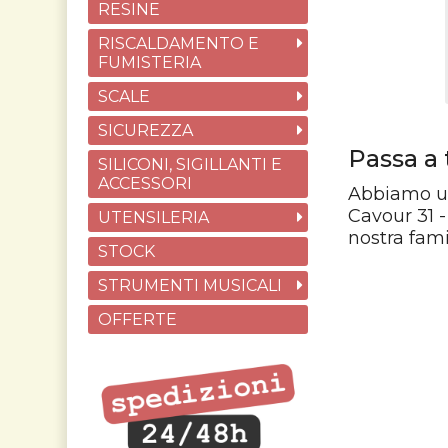
RESINE
RISCALDAMENTO E
FUMISTERIA
SCALE
SICUREZZA
Passa a 
SILICONI, SIGILLANTI E
ACCESSORI
Abbiamo un 
Cavour 31 -
UTENSILERIA
nostra fami
STOCK
STRUMENTI MUSICALI
OFFERTE