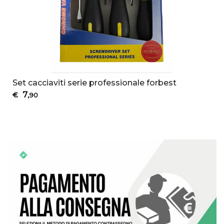
Set cacciaviti serie professionale forbest
7
€
,90