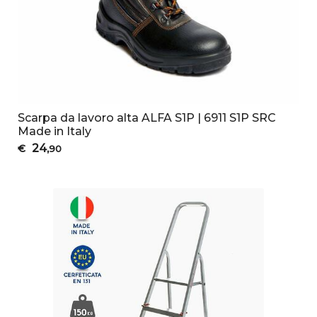
Scarpa da lavoro alta ALFA S1P | 6911 S1P SRC
Made in Italy
24
€
,90