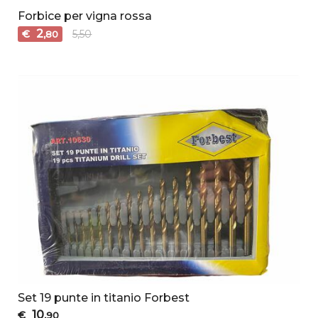
Forbice per vigna rossa
2
€
5,50
,80
Set 19 punte in titanio Forbest
10
€
,90