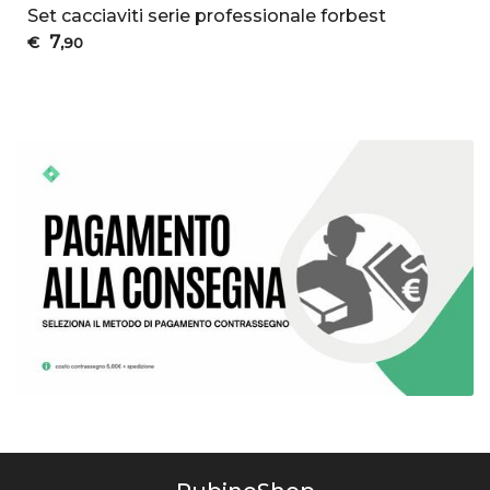
Set cacciaviti serie professionale forbest
7
€
,90