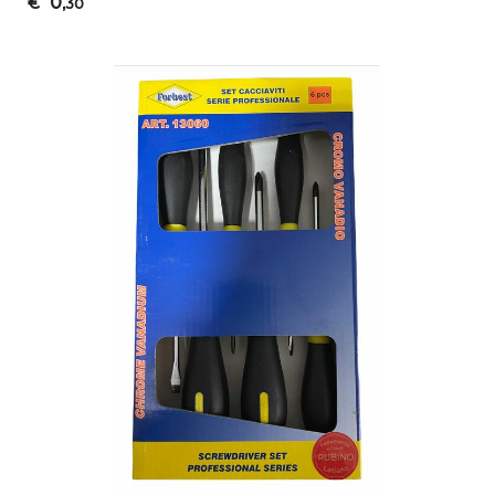
0
€
,30