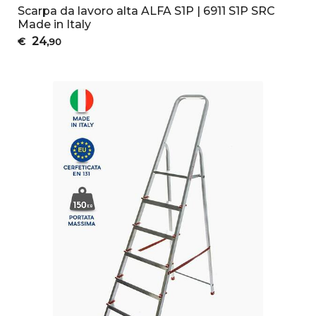
Scarpa da lavoro alta ALFA S1P | 6911 S1P SRC
Made in Italy
24
€
,90