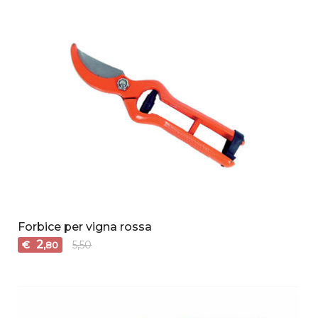
Forbice per vigna rossa
2
€
5,50
,80