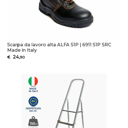
Scarpa da lavoro alta ALFA S1P | 6911 S1P SRC
Made in Italy
24
€
,90