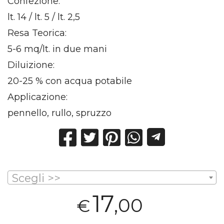
Confezione:
lt. 14 / lt. 5 / lt. 2,5
Resa Teorica:
5-6 mq/lt. in due mani
Diluizione:
20-25 % con acqua potabile
Applicazione:
pennello, rullo, spruzzo
Scegli >>
17
,00
€