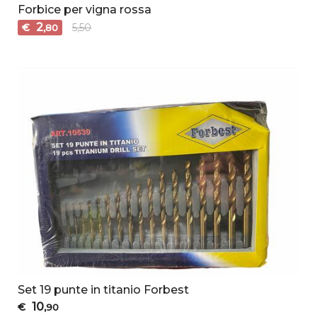
Forbice per vigna rossa
2
€
5,50
,80
Set 19 punte in titanio Forbest
10
€
,90