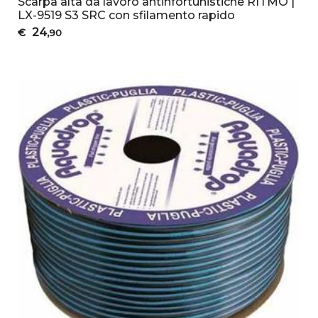
Scarpa alta da lavoro antinfortunistiche RITMO |
LX-9519 S3 SRC con sfilamento rapido
24
€
,90