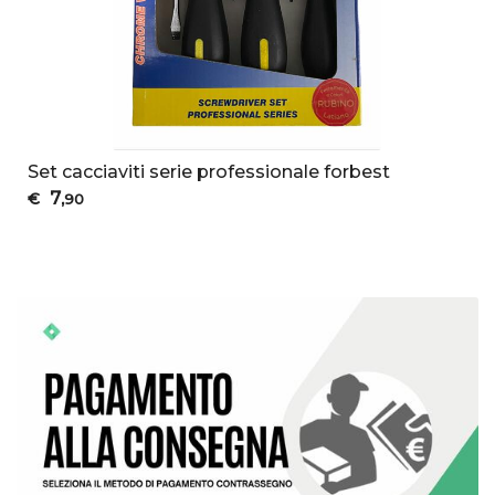
Set cacciaviti serie professionale forbest
7
€
,90