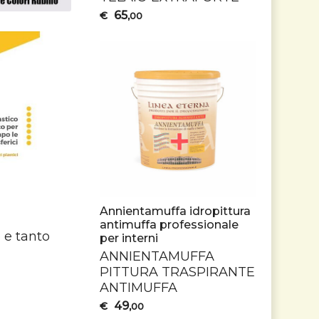
65
€
,00
e
Annientamuffa idropittura
antimuffa professionale
o e tanto
per interni
ANNIENTAMUFFA
PITTURA
TRASPIRANTE
ANTIMUFFA
49
€
,00