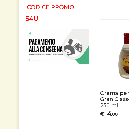
CODICE PROMO:
54U
Crema per
Gran Class
250 ml
4
€
,00