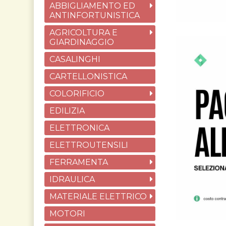
ABBIGLIAMENTO ED
ANTINFORTUNISTICA
AGRICOLTURA E
GIARDINAGGIO
CASALINGHI
CARTELLONISTICA
COLORIFICIO
EDILIZIA
ELETTRONICA
ELETTROUTENSILI
FERRAMENTA
IDRAULICA
MATERIALE ELETTRICO
MOTORI