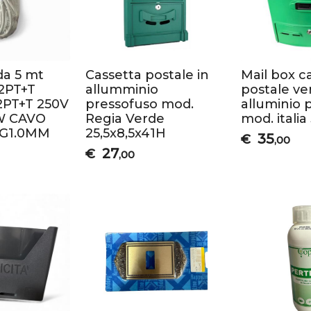
da 5 mt
Cassetta postale in
Mail box c
 2PT+T
allumminio
postale ve
2PT+T 250V
pressofuso mod.
alluminio 
W CAVO
Regia Verde
mod. itali
3G1.0MM
25,5x8,5x41H
35
€
,00
27
€
,00