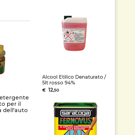
Alcool Etilico Denaturato /
5lt rosso 94%
12
€
,50
detergente
o per il
 dell'auto