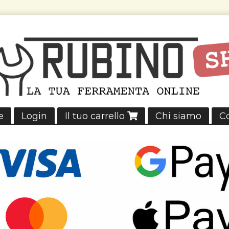
e
Login
Il tuo carrello
Chi siamo
Co