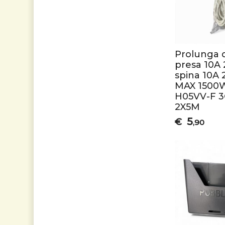
Prolunga 
presa 10A
spina 10A 
MAX 1500
H05VV-F 
2X5M
5
€
,90