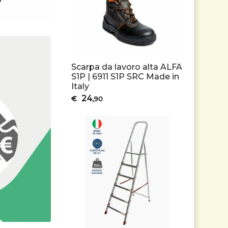
Scarpa da lavoro alta ALFA
S1P | 6911 S1P SRC Made in
Italy
24
€
,90