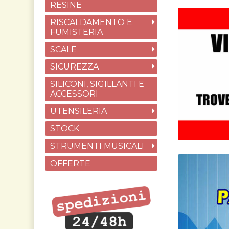
RESINE
RISCALDAMENTO E
FUMISTERIA
SCALE
SICUREZZA
SILICONI, SIGILLANTI E
ACCESSORI
UTENSILERIA
STOCK
STRUMENTI MUSICALI
OFFERTE