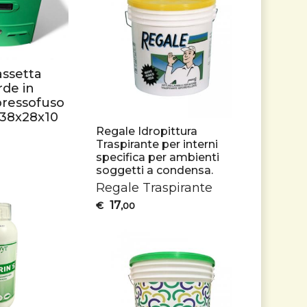
assetta
rde in
pressofuso
a 38x28x10
Regale Idropittura
Traspirante per interni
specifica per ambienti
soggetti a condensa.
Regale Traspirante
17
€
,00