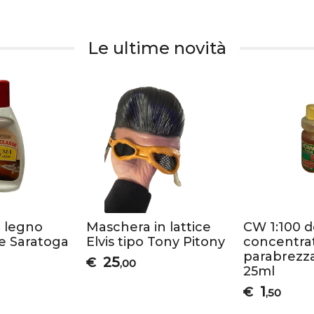
Le ultime novità
 legno
Maschera in lattice
CW 1:100 
e Saratoga
Elvis tipo Tony Pitony
concentrat
parabrezza
25
€
,00
25ml
1
€
,50