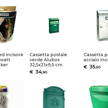
ed incisore
Cassetta postale
Cassetta p
 watt
verde Alubox
acciaio ino
ker
32,5x21x9,5 cm
35
€
,50
34
€
,90