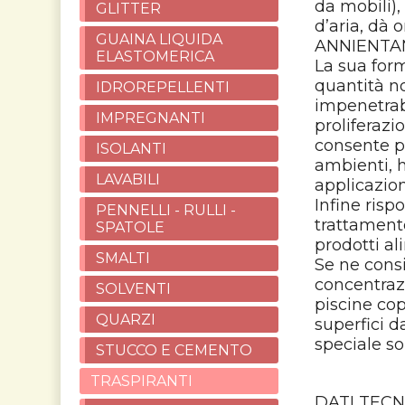
da mobili),
GLITTER
d’aria, dà 
GUAINA LIQUIDA
ANNIENTAMU
ELASTOMERICA
La sua form
quantità no
IDROREPELLENTI
impenetrab
IMPREGNANTI
proliferazi
consente pe
ISOLANTI
ambienti, h
LAVABILI
applicazio
Infine risp
PENNELLI - RULLI -
trattamento
SPATOLE
prodotti al
SMALTI
Se ne consi
concentraz
SOLVENTI
piscine cop
QUARZI
superfici d
speciale s
STUCCO E CEMENTO
TRASPIRANTI
DATI TECN