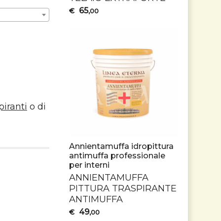
65
€
,00
piranti
o di
Annientamuffa idropittura
antimuffa professionale
per interni
ANNIENTAMUFFA
PITTURA
TRASPIRANTE
ANTIMUFFA
49
€
,00