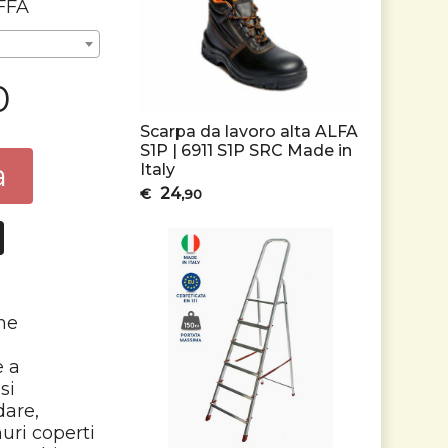
FFA
0
Scarpa da lavoro alta ALFA
S1P | 6911 S1P SRC Made in
a
Italy
24
€
,90
ene
e a
si
dare,
muri coperti