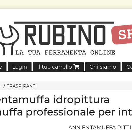
e
Login
Il tuo carrello
Chi siamo
Co
O
TRASPIRANTI
ntamuffa idropittura
uffa professionale per int
ANNIENTAMUFFA
PITT