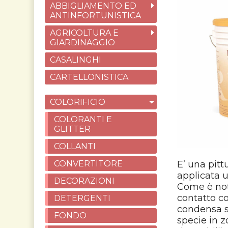
ABBIGLIAMENTO ED
ANTINFORTUNISTICA
AGRICOLTURA E
GIARDINAGGIO
CASALINGHI
CARTELLONISTICA
COLORIFICIO
COLORANTI E
GLITTER
COLLANTI
CONVERTITORE
E’ una pitt
applicata u
DECORAZIONI
Come è noto
contatto co
DETERGENTI
condensa s
FONDO
specie in z