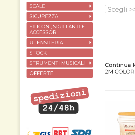
SCALE
Scegli >
SICUREZZA
SILICONI, SIGILLANTI E
ACCESSORI
UTENSILERIA
STOCK
STRUMENTI MUSICALI
Continua l
2M COLORI
OFFERTE