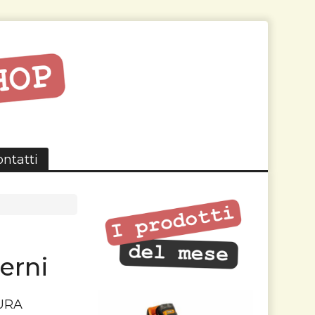
ntatti
erni
URA