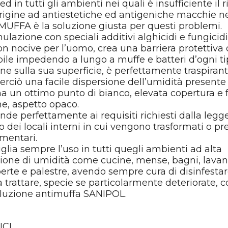
 ed in tutti gli ambienti nei quali è insufficiente il
origine ad antiestetiche ed antigeniche macchie ne
FFA è la soluzione giusta per questi problemi.
ulazione con speciali additivi alghicidi e fungicidi
n nocive per l’uomo, crea una barriera protettiva
ile impedendo a lungo a muffe e batteri d’ogni ti
one sulla sua superficie, è perfettamente traspiran
rciò una facile dispersione dell’umidità presente
a un ottimo punto di bianco, elevata copertura e fa
ne, aspetto opaco.
onde perfettamente ai requisiti richiesti dalla legge
 dei locali interni in cui vengono trasformati o pr
imentari.
glia sempre l’uso in tutti quegli ambienti ad alta
ione di umidità come cucine, mense, bagni, lavan
erte e palestre, avendo sempre cura di disinfestar
a trattare, specie se particolarmente deteriorate, c
oluzione antimuffa SANIPOL.
ICI