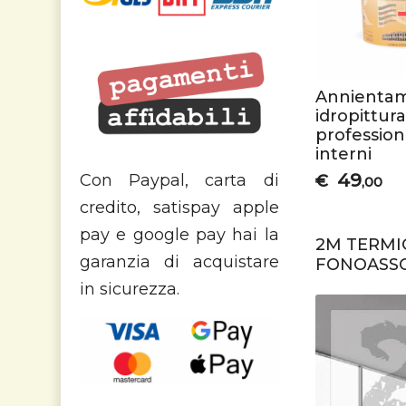
Annientam
idropittur
profession
interni
49
Con Paypal, carta di
€
,00
credito, satispay apple
pay e google pay hai la
2M TERMIC
garanzia di acquistare
FONOASSO
in sicurezza.