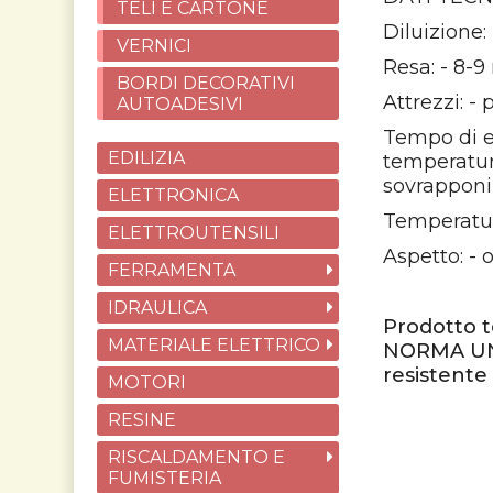
TELI E CARTONE
Diluizione:
VERNICI
Resa: - 8-9
BORDI DECORATIVI
Attrezzi: - 
AUTOADESIVI
Tempo di es
EDILIZIA
temperatur
sovrapponi
ELETTRONICA
Temperatura
ELETTROUTENSILI
Aspetto: -
FERRAMENTA
IDRAULICA
Prodotto te
MATERIALE ELETTRICO
NORMA UNI
resistente
MOTORI
RESINE
RISCALDAMENTO E
FUMISTERIA