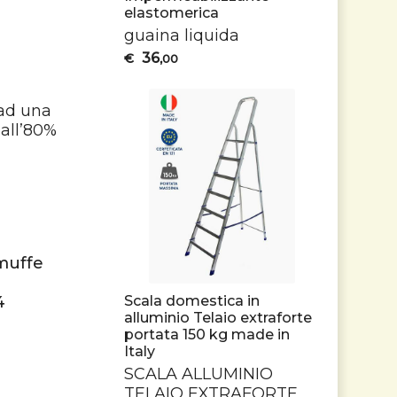
elastomerica
guaina liquida
36
€
,00
 ad una
 all’80%
 muffe
4
Scala domestica in
alluminio Telaio extraforte
portata 150 kg made in
Italy
SCALA
ALLUMINIO
TELAIO
EXTRAFORTE