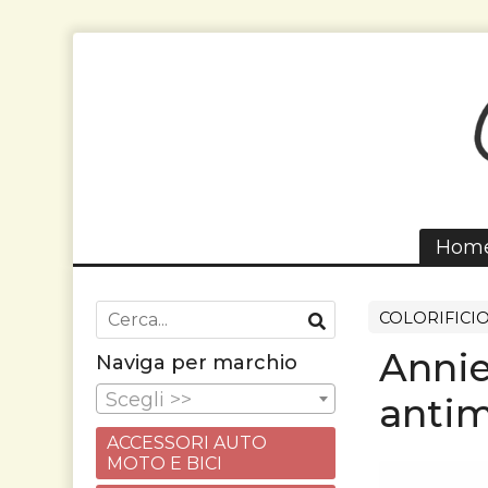
Hom
COLORIFICI
Annie
Naviga per marchio
Scegli >>
antim
ACCESSORI AUTO
MOTO E BICI