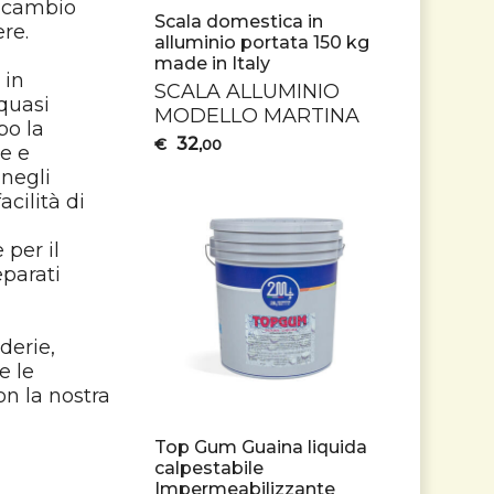
 ricambio
Scala domestica in
re.
alluminio portata 150 kg
made in Italy
 in
SCALA
ALLUMINIO
 quasi
MODELLO
MARTINA
po la
32
€
,00
te e
 negli
cilità di
 per il
eparati
derie,
e le
on la nostra
Top Gum Guaina liquida
calpestabile
Impermeabilizzante