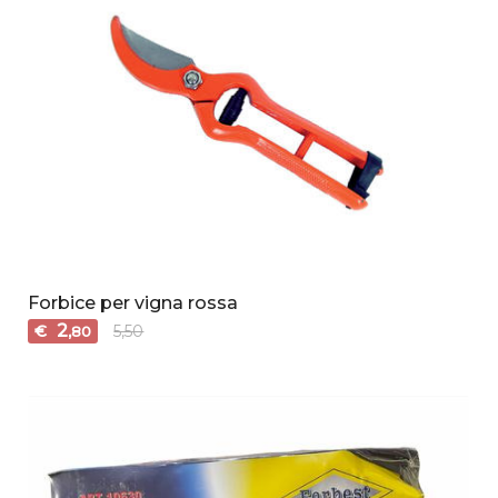
Forbice per vigna rossa
2
€
5,50
,80