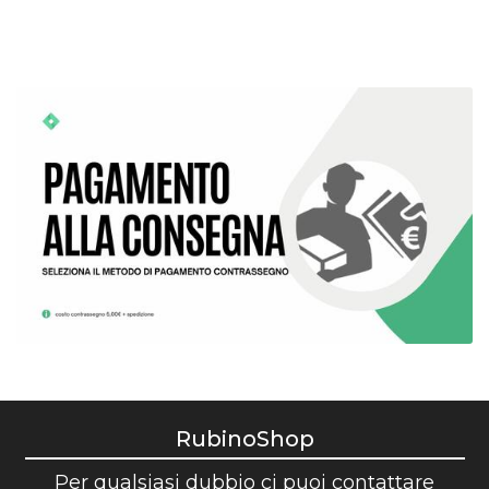
RubinoShop
Per qualsiasi dubbio ci puoi contattare