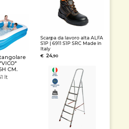
Scarpa da lavoro alta ALFA
S1P | 6911 S1P SRC Made in
Italy
24
€
,90
ttangolare
 "VICO"
6H CM.
1 lt