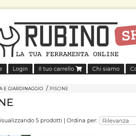
e
Login
Il tuo carrello
Chi siamo
Co
A E GIARDINAGGIO
PISCINE
INE
visualizzando 5 prodotti | Ordina per:
Rilevanza