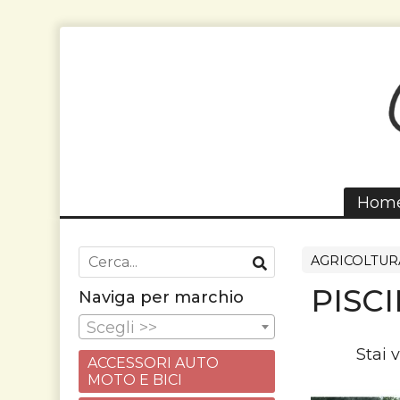
Hom
AGRICOLTUR
PISC
Naviga per marchio
Scegli >>
Stai 
ACCESSORI AUTO
MOTO E BICI