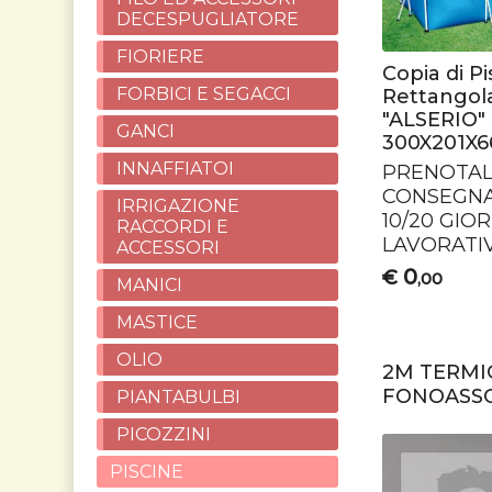
DECESPUGLIATORE
FIORIERE
Copia di Pi
FORBICI E SEGACCI
Rettangola
"ALSERIO"
GANCI
300X201X6
INNAFFIATOI
PRENOTA
CONSEGN
IRRIGAZIONE
10/20
GIOR
RACCORDI E
LAVORATIV
ACCESSORI
0
€
,00
MANICI
MASTICE
OLIO
2M TERMIC
FONOASSO
PIANTABULBI
PICOZZINI
PISCINE