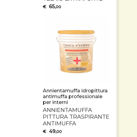
65
€
,00
Annientamuffa idropittura
antimuffa professionale
per interni
ANNIENTAMUFFA
PITTURA
TRASPIRANTE
ANTIMUFFA
49
€
,00