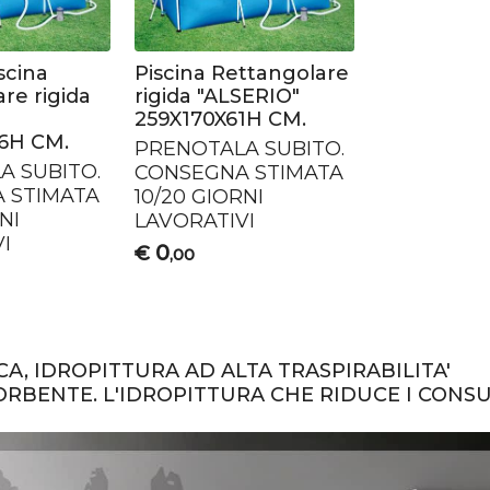
scina
Piscina Rettangolare
re rigida
rigida "ALSERIO"
259X170X61H CM.
6H CM.
PRENOTALA
SUBITO
.
LA
SUBITO
.
CONSEGNA
STIMATA
A
STIMATA
10/20
GIORNI
NI
LAVORATIVI
I
0
€
,00
A, IDROPITTURA AD ALTA TRASPIRABILITA'
RBENTE. L'IDROPITTURA CHE RIDUCE I CONS