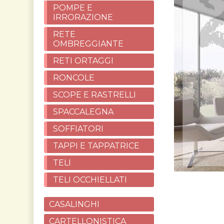
POMPE E
IRRORAZIONE
RETE
OMBREGGIANTE
RETI ORTAGGI
RONCOLE
SCOPE E RASTRELLI
SPACCALEGNA
SOFFIATORI
TAPPI E TAPPATRICE
TELI
TELI OCCHIELLATI
CASALINGHI
CARTELLONISTICA