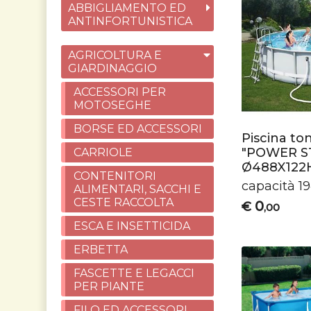
ABBIGLIAMENTO ED
ANTINFORTUNISTICA
AGRICOLTURA E
GIARDINAGGIO
ACCESSORI PER
MOTOSEGHE
BORSE ED ACCESSORI
Piscina to
"POWER S
CARRIOLE
Ø488X122
CONTENITORI
capacità 19
ALIMENTARI, SACCHI E
CESTE RACCOLTA
0
€
,00
ESCA E INSETTICIDA
ERBETTA
FASCETTE E LEGACCI
PER PIANTE
FILO ED ACCESSORI