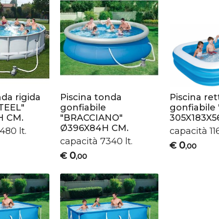
nda rigida
Piscina tonda
Piscina re
TEEL"
gonfiabile
gonfiabile
H CM.
"BRACCIANO"
305X183X5
Ø396X84H CM.
480 lt.
capacità 116
capacità 7340 lt.
0
€
,00
0
€
,00