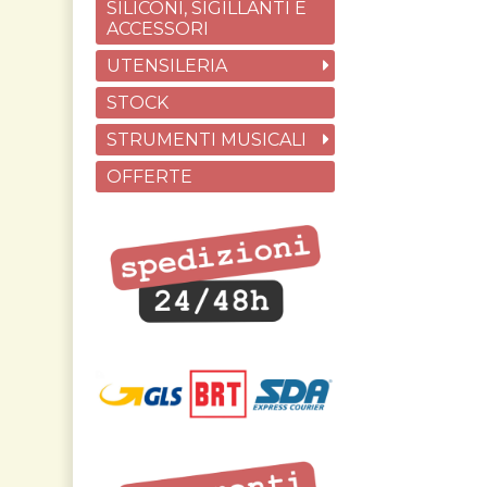
SILICONI, SIGILLANTI E
ACCESSORI
UTENSILERIA
STOCK
STRUMENTI MUSICALI
OFFERTE