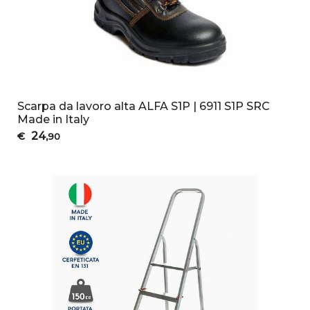
Scarpa da lavoro alta ALFA S1P | 6911 S1P SRC
Made in Italy
24
€
,90