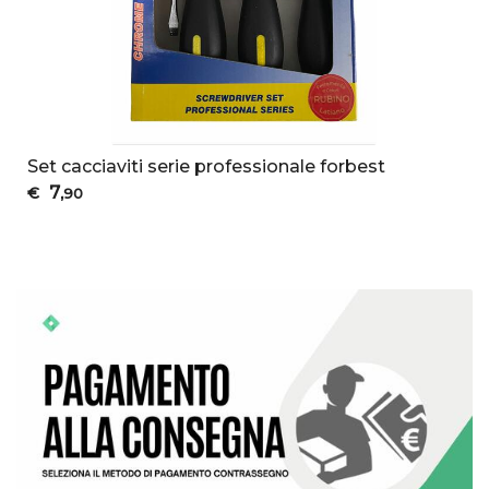
Set cacciaviti serie professionale forbest
7
€
,90