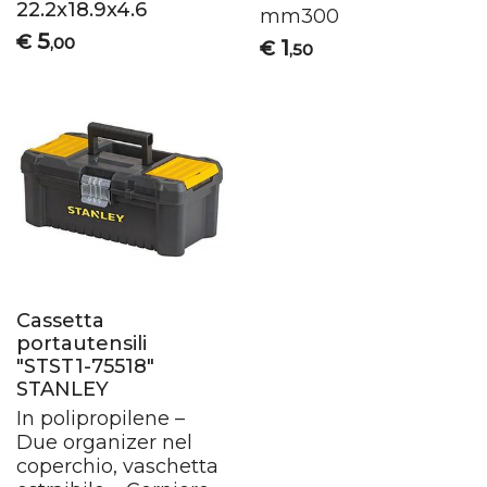
22.2x18.9x4.6
mm300
5
€
,00
1
€
,50
Cassetta
portautensili
"STST1-75518"
STANLEY
In polipropilene –
Due organizer nel
coperchio, vaschetta