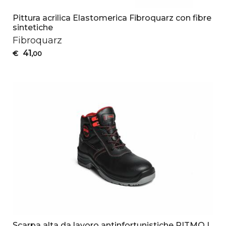
Pittura acrilica Elastomerica Fibroquarz con fibre
sintetiche
Fibroquarz
41
€
,00
Scarpa alta da lavoro antinfortunistiche RITMO |