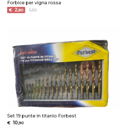
Forbice per vigna rossa
2
€
5,50
,80
Set 19 punte in titanio Forbest
10
€
,90