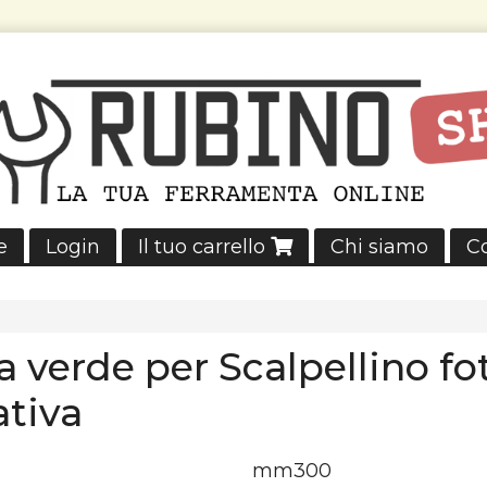
e
Login
Il tuo carrello
Chi siamo
Co
a verde per Scalpellino fo
ativa
mm300