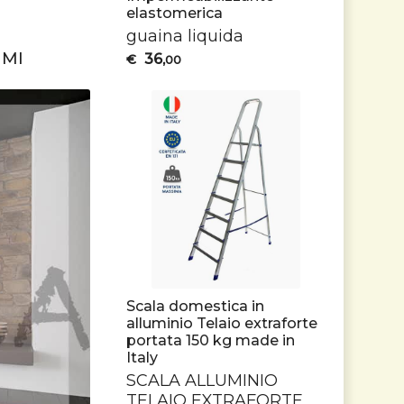
elastomerica
guaina liquida
UMI
36
€
,00
Scala domestica in
alluminio Telaio extraforte
portata 150 kg made in
Italy
SCALA
ALLUMINIO
TELAIO
EXTRAFORTE