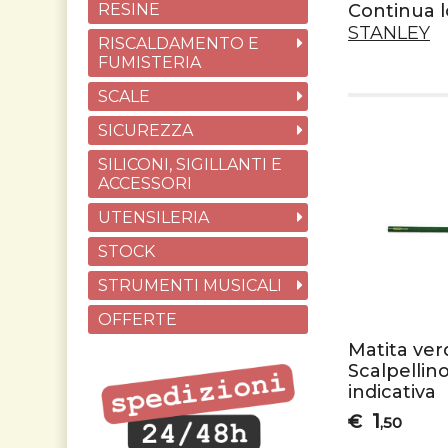
RESINE
Continua l
STANLEY
RISCALDAMENTO E
FUMISTERIA
SCALE
SICUREZZA
SILICONI, SIGILLANTI E
ACCESSORI
UTENSILERIA
STOCK
STRUMENTI MUSICALI
OFFERTE
Matita ver
Scalpellin
indicativa
1
€
,50