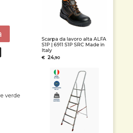
a
Scarpa da lavoro alta ALFA
S1P | 6911 S1P SRC Made in
Italy
24
€
,90
re verde