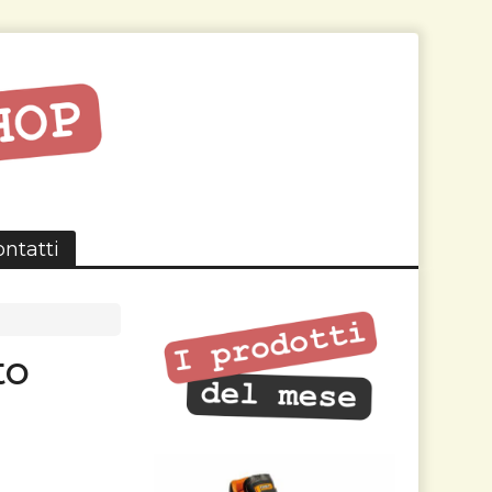
ntatti
to