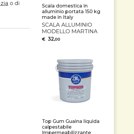
izia
o di
Scala domestica in
alluminio portata 150 kg
made in Italy
SCALA
ALLUMINIO
MODELLO
MARTINA
32
€
,00
Top Gum Guaina liquida
calpestabile
Impermeabilizzante