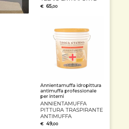
65
€
,00
Annientamuffa idropittura
antimuffa professionale
per interni
ANNIENTAMUFFA
PITTURA
TRASPIRANTE
ANTIMUFFA
49
€
,00