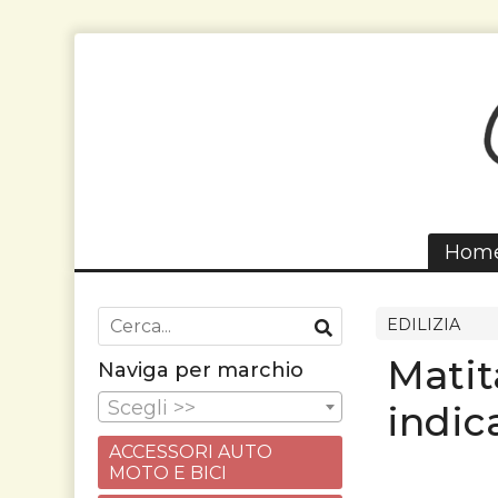
Hom
EDILIZIA
Matit
Naviga per marchio
Scegli >>
indic
ACCESSORI AUTO
MOTO E BICI