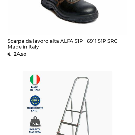
Scarpa da lavoro alta ALFA S1P | 6911 S1P SRC
Made in Italy
24
€
,90