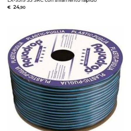
LX-9519 S3 SRC con sfilamento rapido
24
€
,90