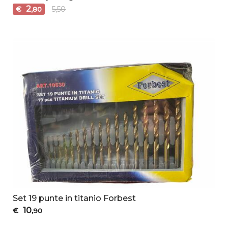
2
€
5,50
,80
Set 19 punte in titanio Forbest
10
€
,90