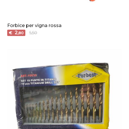
Forbice per vigna rossa
2
€
5,50
,80