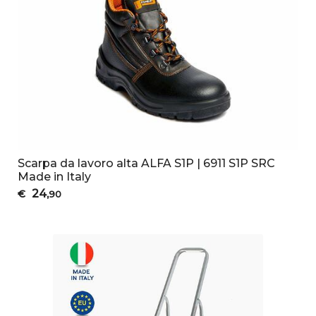
Scarpa da lavoro alta ALFA S1P | 6911 S1P SRC
Made in Italy
24
€
,90