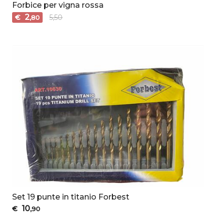
Forbice per vigna rossa
2
€
5,50
,80
Set 19 punte in titanio Forbest
10
€
,90