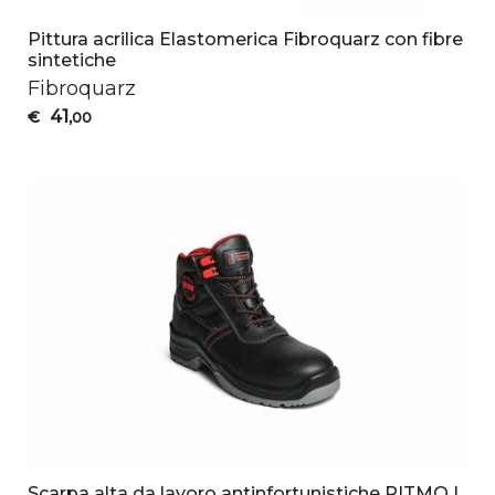
Pittura acrilica Elastomerica Fibroquarz con fibre
sintetiche
Fibroquarz
41
€
,00
Scarpa alta da lavoro antinfortunistiche RITMO |