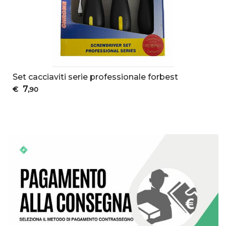
Set cacciaviti serie professionale forbest
7
€
,90