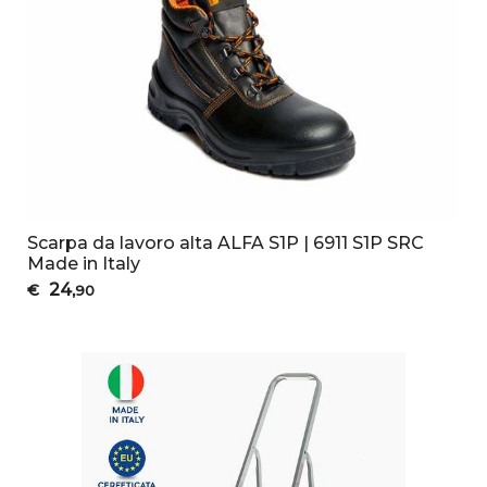
Scarpa da lavoro alta ALFA S1P | 6911 S1P SRC
Made in Italy
24
€
,90