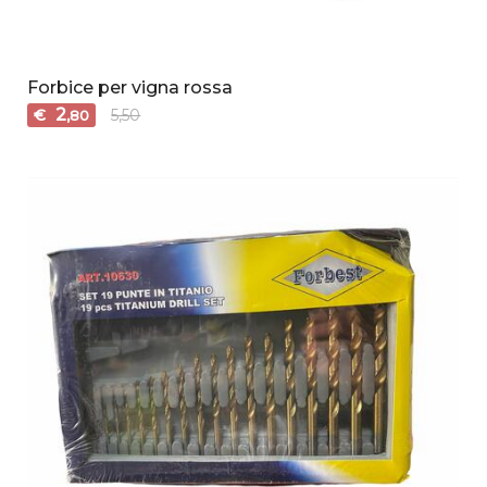
Forbice per vigna rossa
2
€
5,50
,80