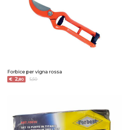
Forbice per vigna rossa
2
€
5,50
,80