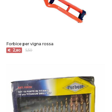
Forbice per vigna rossa
2
€
5,50
,80