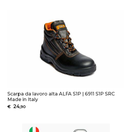
Scarpa da lavoro alta ALFA S1P | 6911 S1P SRC
Made in Italy
24
€
,90