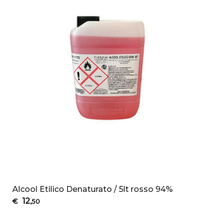
Alcool Etilico Denaturato / 5lt rosso 94%
12
€
,50