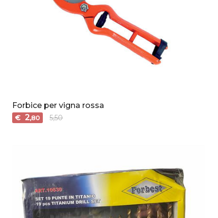
Forbice per vigna rossa
2
€
5,50
,80