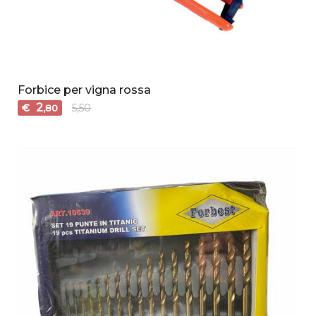
Forbice per vigna rossa
2
€
5,50
,80