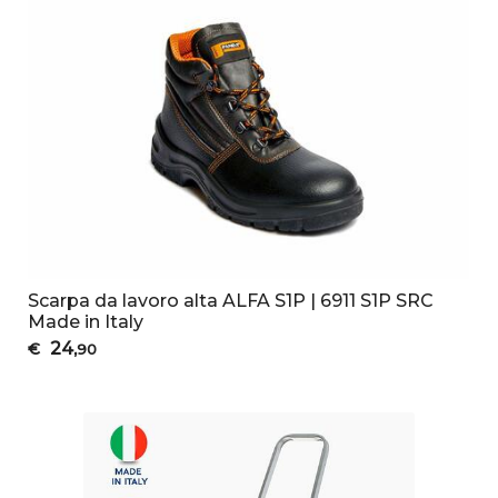
Scarpa da lavoro alta ALFA S1P | 6911 S1P SRC
Made in Italy
24
€
,90