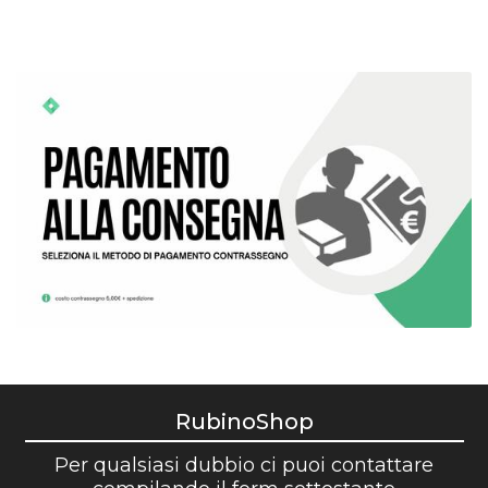
RubinoShop
Per qualsiasi dubbio ci puoi contattare