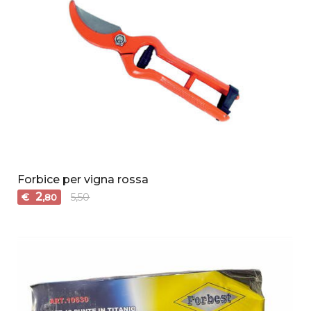
Forbice per vigna rossa
2
€
5,50
,80