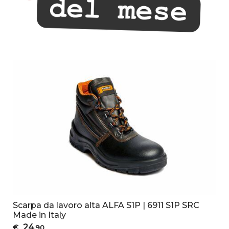
Scarpa da lavoro alta ALFA S1P | 6911 S1P SRC
Made in Italy
24
€
,90