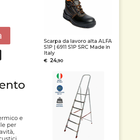
a
Scarpa da lavoro alta ALFA
S1P | 6911 S1P SRC Made in
Italy
24
€
,90
ento
termico e
ale per
avità,
ustici.