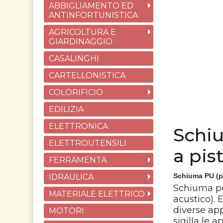
ABBIGLIAMENTO ED
ANTINFORTUNISTICA
AGRICOLTURA E
GIARDINAGGIO
CASALINGHI
CARTELLONISTICA
COLORIFICIO
EDILIZIA
ELETTRONICA
Schi
ELETTROUTENSILI
a pis
FERRAMENTA
Schiuma PU (p
IDRAULICA
Schiuma pol
MATERIALE ELETTRICO
acustico). 
diverse app
MOTORI
sigilla le 