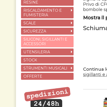
RESINE
Privo di CF
bombole sp
RISCALDAMENTO E
FUMISTERIA
Mostra il
SCALE
Schiuma
SICUREZZA
SILICONI, SIGILLANTI E
ACCESSORI
UTENSILERIA
STOCK
STRUMENTI MUSICALI
Continua l
sigillanti e
OFFERTE