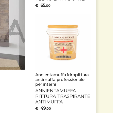
65
€
,00
Annientamuffa idropittura
antimuffa professionale
per interni
ANNIENTAMUFFA
PITTURA
TRASPIRANTE
ANTIMUFFA
49
€
,00