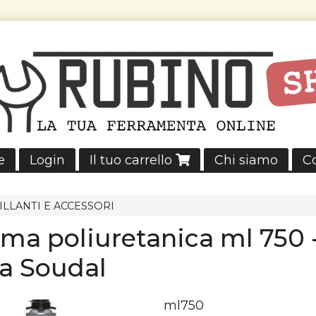
e
Login
Il tuo carrello
Chi siamo
Co
GILLANTI E ACCESSORI
ma poliuretanica ml 750 
la Soudal
ml750