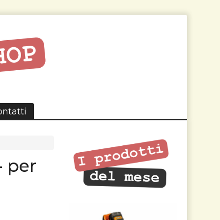
ntatti
- per