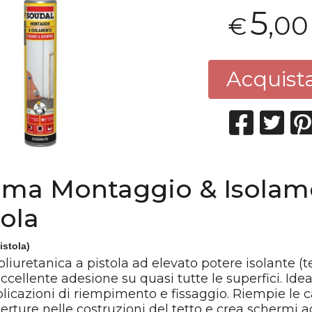
5
,00
€
Acquist
uma Montaggio & Isolam
tola
istola)
iuretanica a pistola ad elevato potere isolante (
Eccellente adesione su quasi tutte le superfici. Ide
licazioni di riempimento e fissaggio. Riempie le c
aperture nelle costruzioni del tetto e crea schermi ac