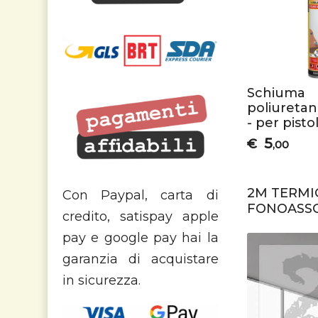
Schiuma
poliuretan
- per pisto
5
€
,00
2M TERMIC
Con Paypal, carta di
FONOASSO
credito, satispay apple
pay e google pay hai la
garanzia di acquistare
in sicurezza.