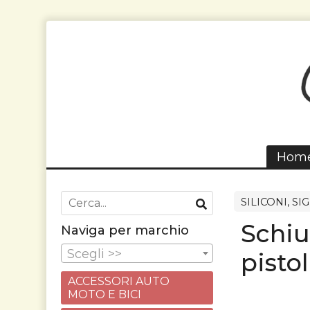
Hom
SILICONI, SI
Schiu
Naviga per marchio
Scegli >>
pisto
ACCESSORI AUTO
MOTO E BICI