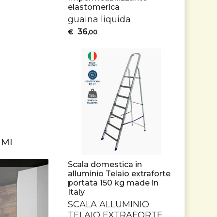
elastomerica
guaina liquida
36
€
,00
UMI
Scala domestica in
alluminio Telaio extraforte
portata 150 kg made in
Italy
SCALA
ALLUMINIO
TELAIO
EXTRAFORTE