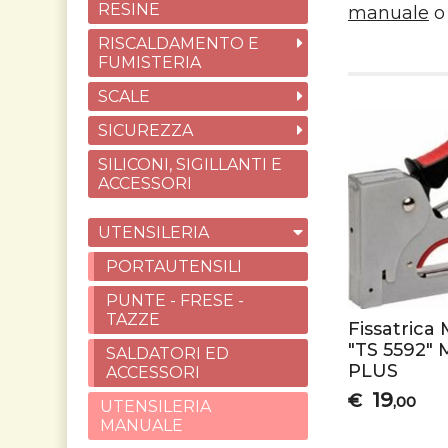
RESINE
manuale
o
RISCALDAMENTO E
FUMISTERIA
SCALE
SICUREZZA
SILICONI, SIGILLANTI E
ACCESSORI
UTENSILERIA
PORTAUTENSILI
PUNTE - FRESE -
TAZZE
Fissatrica
"TS 5592"
SALDATORI ED
PLUS
ACCESSORI
19
€
,00
UTENSILERIA
MANUALE