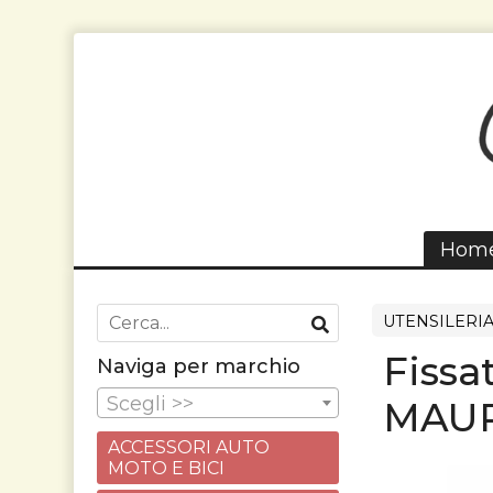
Hom
UTENSILERI
Fissa
Naviga per marchio
Scegli >>
MAUR
ACCESSORI AUTO
MOTO E BICI