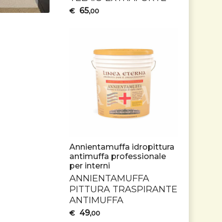
65
€
,00
Annientamuffa idropittura
antimuffa professionale
per interni
ANNIENTAMUFFA
PITTURA
TRASPIRANTE
ANTIMUFFA
49
€
,00