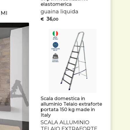
elastomerica
guaina liquida
UMI
36
€
,00
Scala domestica in
alluminio Telaio extraforte
portata 150 kg made in
Italy
SCALA
ALLUMINIO
TELAIO
EXTRAFORTE