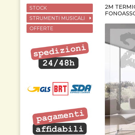
2M TERMIC
STOCK
FONOASSO
STRUMENTI MUSICALI
OFFERTE