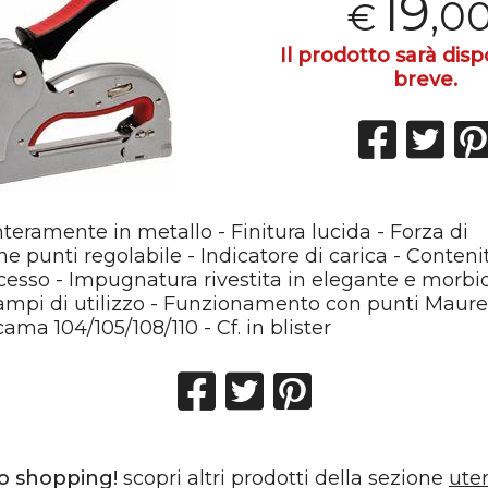
19
,0
€
Il prodotto sarà disp
breve.
nteramente in metallo - Finitura lucida - Forza di
e punti regolabile - Indicatore di carica - Conten
accesso - Impugnatura rivestita in elegante e mo
campi di utilizzo - Funzionamento con punti Maure
ma 104/105/108/110 - Cf. in blister
o shopping!
scopri altri prodotti della sezione
uten