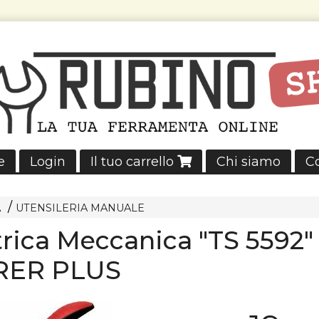
e
Login
Il tuo carrello
Chi siamo
Co
A
UTENSILERIA MANUALE
trica Meccanica "TS 5592"
ER PLUS