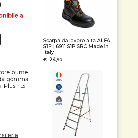
0
onibile a
Scarpa da lavoro alta ALFA
S1P | 6911 S1P SRC Made in
Italy
24
€
,90
itore punte
rbida gomma
r Plus n.3
sileria