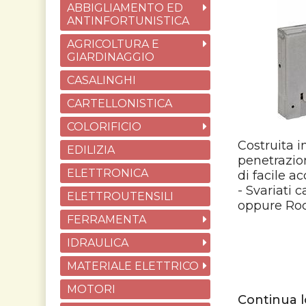
ABBIGLIAMENTO ED
ANTINFORTUNISTICA
AGRICOLTURA E
GIARDINAGGIO
CASALINGHI
CARTELLONISTICA
COLORIFICIO
Costruita i
EDILIZIA
penetrazion
ELETTRONICA
di facile 
- Svariati 
ELETTROUTENSILI
oppure Roca
FERRAMENTA
IDRAULICA
MATERIALE ELETTRICO
MOTORI
Continua l