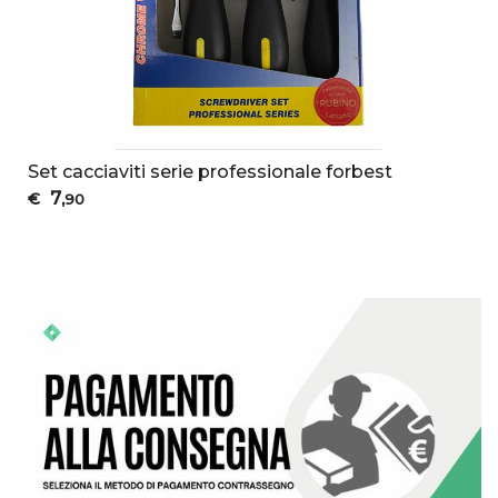
Set cacciaviti serie professionale forbest
7
€
,90