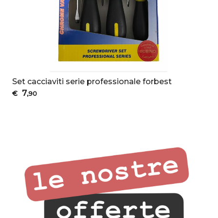
Set cacciaviti serie professionale forbest
7
€
,90