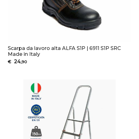
Scarpa da lavoro alta ALFA S1P | 6911 S1P SRC
Made in Italy
24
€
,90