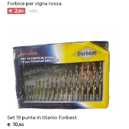
Forbice per vigna rossa
2
€
5,50
,80
Set 19 punte in titanio Forbest
10
€
,90