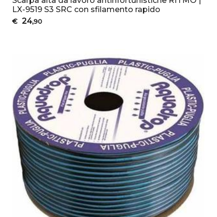
Scarpa alta da lavoro antinfortunistiche RITMO |
LX-9519 S3 SRC con sfilamento rapido
24
€
,90