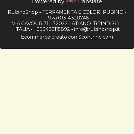
Powered by
Translate
RubinoShop - FERRAMENTA E COLORI RUBINO -
P.Iva 01314320746
VIA CAVOUR 31 - 72022 LATIANO (BRINDISI ) -
ITALIA - +393485115892 -
info@rubinoshop.it
Ecommerce creato con
Scontrino.com